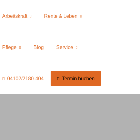
Arbeitskraft
Rente & Leben
Pflege
Blog
Service
04102/2180-404
Termin buchen